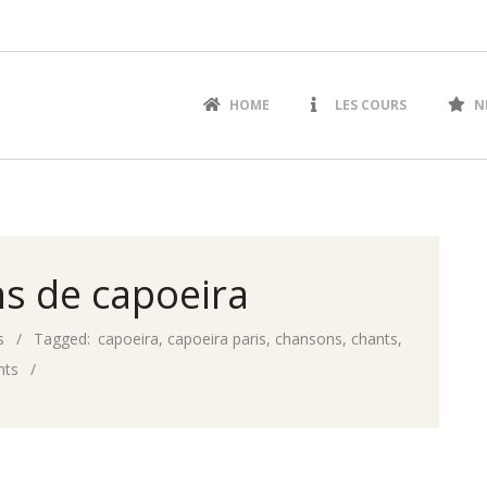
Primary
HOME
LES COURS
N
Navigation
Menu
s de capoeira
s
Tagged:
capoeira
,
capoeira paris
,
chansons
,
chants
,
nts