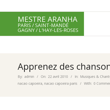
Skip
to
MESTRE ARANHA
content
PARIS / SAINT-MANDÉ
GAGNY / L'HAY-LES-ROSES
Apprenez des chanson
By:
admin
On:
22 avril 2010
In:
Musiques & Chant
nacao capoeira
,
nacao capoeira paris
With:
0 Comme