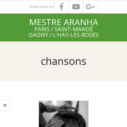
Skip
Suivez-nous sur
to
MESTRE ARANHA
content
PARIS / SAINT-MANDÉ
GAGNY / L'HAY-LES-ROSES
Primary
Navigation
chansons
Menu