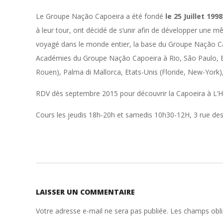
Le Groupe Nação Capoeira a été fondé
le 25 Juillet 1998
à leur tour, ont décidé de s’unir afin de développer une 
voyagé dans le monde entier, la base du Groupe Nação Cap
Académies du Groupe Nação Capoeira à Rio, Sâo Paulo, Belo
Rouen), Palma di Mallorca, Etats-Unis (Floride, New-York),
RDV dès septembre 2015 pour découvrir la Capoeira à L’H
Cours les jeudis 18h-20h et samedis 10h30-12H, 3 rue des 
2015-
06-
LAISSER UN COMMENTAIRE
22
Votre adresse e-mail ne sera pas publiée.
Les champs obli