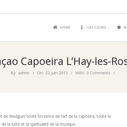
Primary
HOME
LES COURS
N
Navigation
Menu
çao Capoeira L’Hay-les-Ro
By:
admin
On:
22 juin 2015
With:
0 Comments
t de divulguer toute l’essence de l’art de la capoeira, toute la
 de la lutte et la spiritualité de la musique.