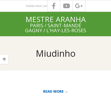
Skip
Suivez-nous sur
to
MESTRE ARANHA
content
PARIS / SAINT-MANDÉ
GAGNY / L'HAY-LES-ROSES
Primary
Navigation
Miudinho
Menu
READ MORE →
2010-