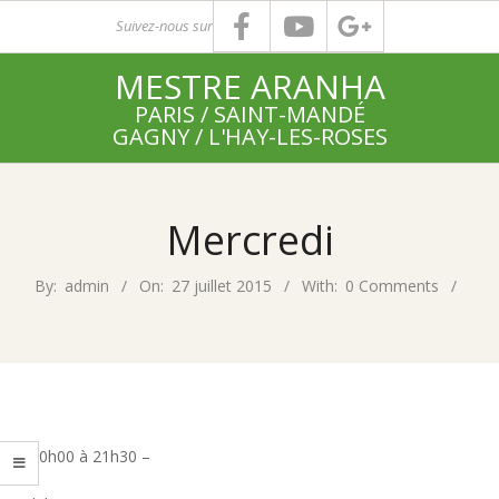
Skip
Suivez-nous sur
to
MESTRE ARANHA
content
PARIS / SAINT-MANDÉ
GAGNY / L'HAY-LES-ROSES
Primary
Navigation
Mercredi
Menu
By:
admin
On:
27 juillet 2015
With:
0 Comments
– 20h00 à 21h30 –