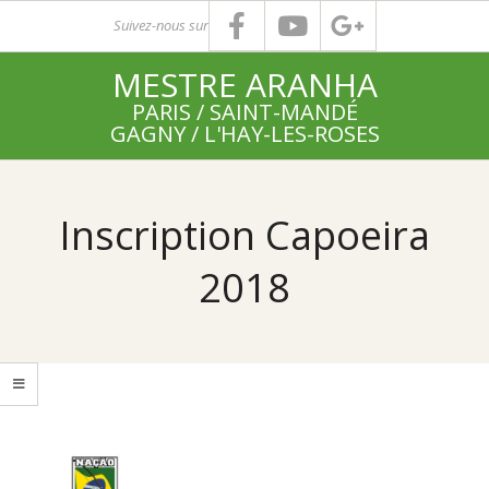
Skip
Suivez-nous sur
to
MESTRE ARANHA
content
PARIS / SAINT-MANDÉ
GAGNY / L'HAY-LES-ROSES
Primary
Navigation
Inscription Capoeira
Menu
2018