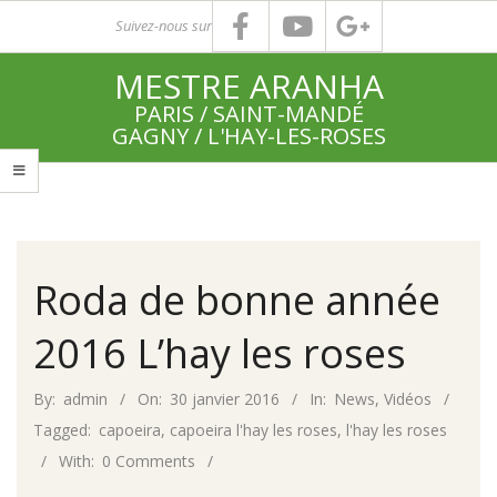
Skip
Suivez-nous sur
to
MESTRE ARANHA
content
PARIS / SAINT-MANDÉ
GAGNY / L'HAY-LES-ROSES
Primary
Navigation
Menu
Roda de bonne année
2016 L’hay les roses
By:
admin
On:
30 janvier 2016
In:
News
,
Vidéos
Tagged:
capoeira
,
capoeira l'hay les roses
,
l'hay les roses
With:
0 Comments