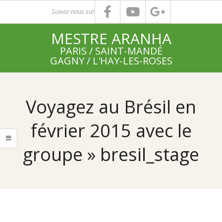
Skip
Suivez-nous sur
to
MESTRE ARANHA
content
PARIS / SAINT-MANDÉ
GAGNY / L'HAY-LES-ROSES
Primary
Navigation
Voyagez au Brésil en
Menu
février 2015 avec le
groupe »
bresil_stage