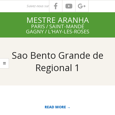
Skip
Suivez-nous sur
to
MESTRE ARANHA
content
PARIS / SAINT-MANDÉ
GAGNY / L'HAY-LES-ROSES
Primary
Navigation
Sao Bento Grande de
Menu
Regional 1
READ MORE →