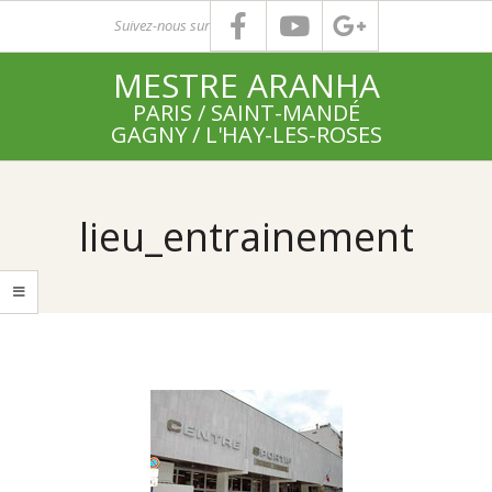
Skip
Suivez-nous sur
to
MESTRE ARANHA
content
PARIS / SAINT-MANDÉ
GAGNY / L'HAY-LES-ROSES
Primary
Navigation
lieu_entrainement
Menu