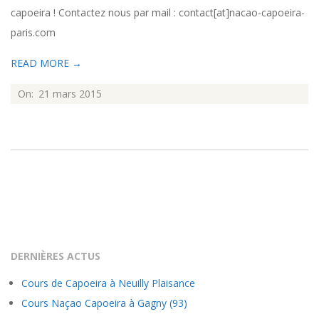
capoeira ! Contactez nous par mail : contact[at]nacao-capoeira-
paris.com
READ MORE →
2015-
On:
21 mars 2015
03-
21
DERNIÈRES ACTUS
Cours de Capoeira à Neuilly Plaisance
Cours Naçao Capoeira à Gagny (93)