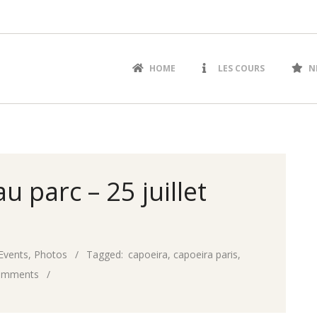
Primary
HOME
LES COURS
N
Navigation
Menu
 parc – 25 juillet
Events
,
Photos
Tagged:
capoeira
,
capoeira paris
,
omments