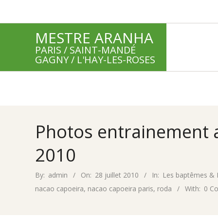
Skip
to
MESTRE ARANHA
content
PARIS / SAINT-MANDÉ
GAGNY / L'HAY-LES-ROSES
Photos entrainement au
2010
By:
admin
On:
28 juillet 2010
In:
Les baptêmes & 
nacao capoeira
,
nacao capoeira paris
,
roda
With:
0 C